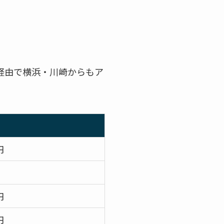
経由で横浜・川崎からもア
円
円
円